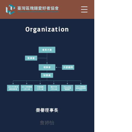
Organization
​​榮譽理事長
詹婷怡